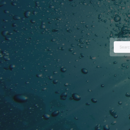
Searc
for: