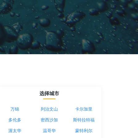
选择城市
万锦
列治文山
卡尔加里
多伦多
密西沙加
斯特拉特福
渥太华
温哥华
蒙特利尔