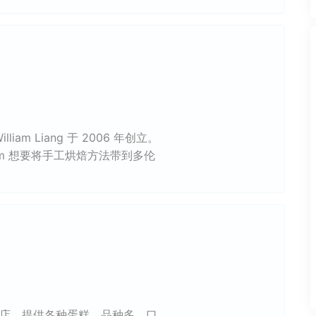
m Liang 于 2006 年创立。
am 想要将手工烘焙方法带到多伦
的糕点店，提供各种蛋糕，品种多，口