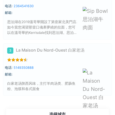
电话:
2364541630
邮箱:
思泊湖在2019溫哥華開設了第壹家北美門店.
如今當您渴望那壹口魂牽夢繞的拉面，您可
以在溫哥華的Kerrisdale找到思泊湖。思泊湖
牛肉面用牛腿骨，大骨，背骨，走地雞，勾
兌出香濃的湯底，思泊湖牛肉面用最高品质
的金錢腱來搭配我們的牛肉面。
La Maison Du Nord-Ouest 白家老汤
3
电话:
5149350888
邮箱:
白家老汤陕西风味，主打羊肉汤类、肥肠鱼
粉、泡馍和各式面食
选择城市