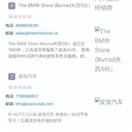
基恩，玛莎拉蒂。阿什顿马丁。麦克拉伦。
The BMW Store (Burrad夹西5街）
6
保时捷。劳斯莱斯。宾利。奔驰。宝马。路
虎等一系列汽车品牌。我们的遵旨是卖给您
最满意的车。不论新车旧车，我们都可以提
电话:
8888858381
供现金、贷款、lease的服务，只要客人提出
邮箱:
sales@thebmwstore.ca
需要，我们定会竭尽全力去做。可随时留意
本店新的库存车型 www.milesen
The BMW Store (Burrad夹西5街）成立於
1968年，已為溫哥華服務了超過40年。 業務
涵蓋BMW品牌汽車的銷售和售后服務。銷售
和服務網絡遍及大溫哥華，市中心和低陸平
原。我們的專業和諔┮欢�可以為您貼心打造
一台滿意的BMW品牌汽車。
皮埃汽车
7
电话:
7788888857
邮箱:
info@piautoclub.com
PI AUTO CLUB 皮埃汽车 本拿比一站式平价
车行！以最优价格开最好的车