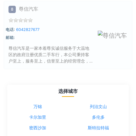
尊信汽车
8
电话:
6042827677
邮箱:
尊信汽车是一家本着尊实诚信服务于大温地
区的政府注册优质二手车行，本公司秉持客
户至上，服务至上，信誉至上的经营理念，
以卓越...
选择城市
万锦
列治文山
卡尔加里
多伦多
密西沙加
斯特拉特福